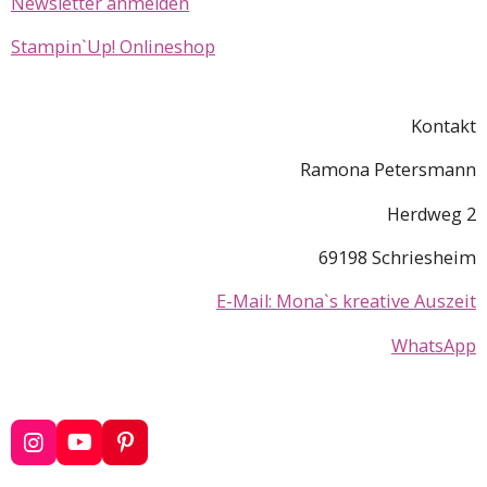
Newsletter anmelden
Stampin`Up! Onlineshop
Kontakt
Ramona Petersmann
Herdweg 2
69198 Schriesheim
E-Mail: Mona`s kreative Auszeit
WhatsApp
I
Y
P
n
o
i