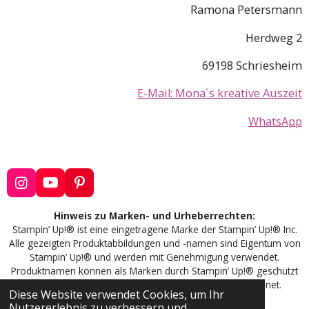
Ramona Petersmann
Herdweg 2
69198 Schriesheim
E-Mail: Mona`s kreative Auszeit
WhatsApp
I
Y
P
n
o
i
s
u
n
Hinweis zu Marken- und Urheberrechten:
t
T
t
Stampin’ Up!® ist eine eingetragene Marke der Stampin’ Up!® Inc.
a
u
e
Alle gezeigten Produktabbildungen und -namen sind Eigentum von
g
b
r
Stampin’ Up!® und werden mit Genehmigung verwendet.
r
e
e
Produktnamen können als Marken durch Stampin’ Up!® geschützt
a
s
sein und sind entsprechend mit ™ oder ® gekennzeichnet.
m
t
Diese Website verwendet Cookies, um Ihr
Bildmaterial © Stampin’ Up!®
Nutzererlebnis zu verbessern und