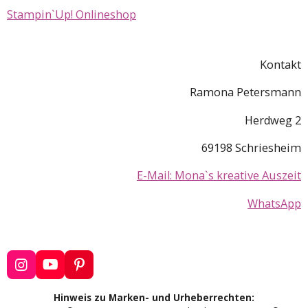
Stampin`Up! Onlineshop
Kontakt
Ramona Petersmann
Herdweg 2
69198 Schriesheim
E-Mail: Mona`s kreative Auszeit
WhatsApp
I
Y
P
n
o
i
s
u
n
Hinweis zu Marken- und Urheberrechten: