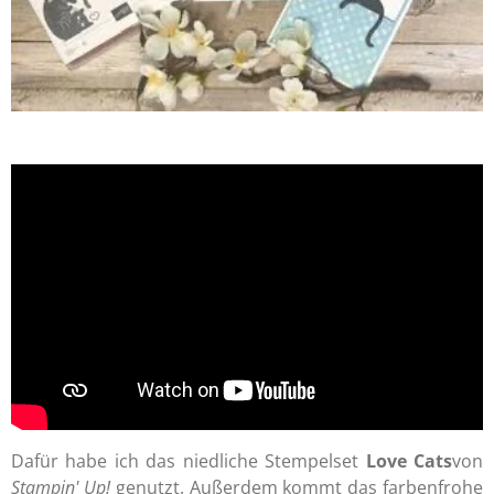
Dafür habe ich das niedliche Stempelset
Love Cats
von
Stampin' Up!
genutzt. Außerdem kommt das farbenfrohe