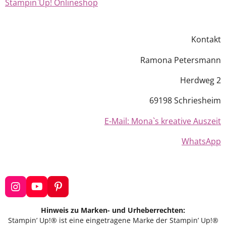
Stampin`Up! Onlineshop
Kontakt
Ramona Petersmann
Herdweg 2
69198 Schriesheim
E-Mail: Mona`s kreative Auszeit
WhatsApp
I
Y
P
n
o
i
s
u
n
Hinweis zu Marken- und Urheberrechten:
t
T
t
Stampin’ Up!® ist eine eingetragene Marke der Stampin’ Up!®