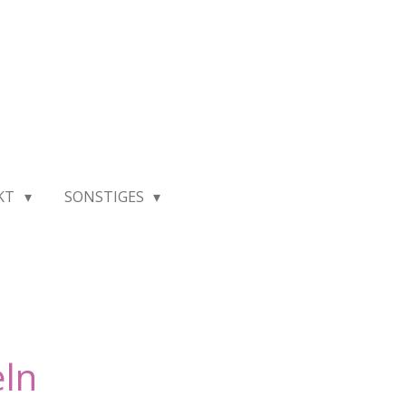
KT
SONSTIGES
eln