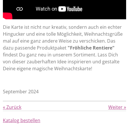
Die Karte ist nicht nur kreativ, sondern auch ein echter
Hingucker und eine tolle Möglichkeit, Weihnachtsgrüße
mal auf eine ganz andere Weise zu verschicken. Das
dazu passende Produktpaket
"Fröhliche Rentiere"
findest Du ganz neu in unserem Sortiment. Lass Dich
von dieser zauberhaften Idee inspirieren und gestalte
Deine eigene magische Weihnachtskarte!
September 2024
«
Zurück
Weiter
»
Katalog bestellen