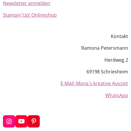
Newsletter anmelden
Stampin`Up! Onlineshop
Kontakt
Ramona Petersmann
Herdweg 2
69198 Schriesheim
E-Mail: Mona`s kreative Auszeit
WhatsApp
I
Y
P
n
o
i