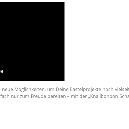
e neue Möglichkeiten, um Deine Bastelprojekte noch vielse
fach nur zum Freude bereiten – mit der „Knallbonbon Schac