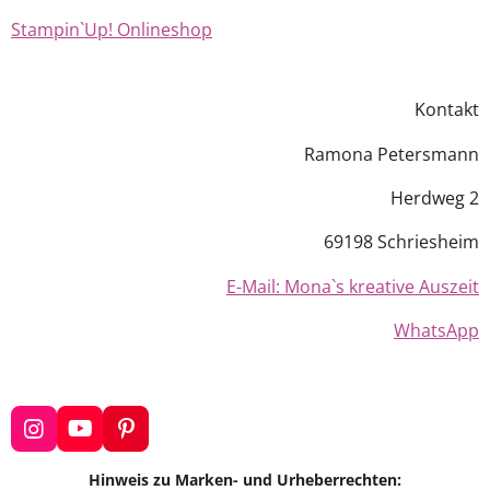
Stampin`Up! Onlineshop
Kontakt
Ramona Petersmann
Herdweg 2
69198 Schriesheim
E-Mail: Mona`s kreative Auszeit
WhatsApp
I
Y
P
n
o
i
s
u
n
Hinweis zu Marken- und Urheberrechten: