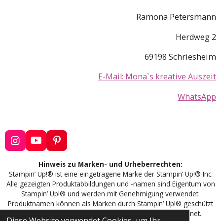
Ramona Petersmann
Herdweg 2
69198 Schriesheim
E-Mail: Mona`s kreative Auszeit
WhatsApp
I
Y
P
n
o
i
s
u
n
Hinweis zu Marken- und Urheberrechten:
t
T
t
Stampin’ Up!® ist eine eingetragene Marke der Stampin’ Up!® Inc.
a
u
e
Alle gezeigten Produktabbildungen und -namen sind Eigentum von
g
b
r
Stampin’ Up!® und werden mit Genehmigung verwendet.
r
e
e
Produktnamen können als Marken durch Stampin’ Up!® geschützt
a
s
sein und sind entsprechend mit ™ oder ® gekennzeichnet.
m
t
Diese Website verwendet Cookies, um Ihr