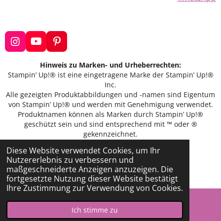
I
Y
P
n
o
i
s
u
n
Hinweis zu Marken- und Urheberrechten:
t
T
t
Stampin’ Up!® ist eine eingetragene Marke der Stampin’ Up!®
a
u
e
Inc.
g
b
r
Alle gezeigten Produktabbildungen und -namen sind Eigentum
r
e
e
von Stampin’ Up!® und werden mit Genehmigung verwendet.
a
s
Produktnamen können als Marken durch Stampin’ Up!®
m
t
geschützt sein und sind entsprechend mit ™ oder ®
gekennzeichnet.
Bildmaterial © Stampin’ Up!®
Diese Website verwendet Cookies, um Ihr
Nutzererlebnis zu verbessern und
maßgeschneiderte Anzeigen anzuzeigen. Die
© 2021-2025
fortgesetzte Nutzung dieser Website bestätigt
Ihre Zustimmung zur Verwendung von Cookies.
Ich stimme zu
E-Mail
WhatsApp