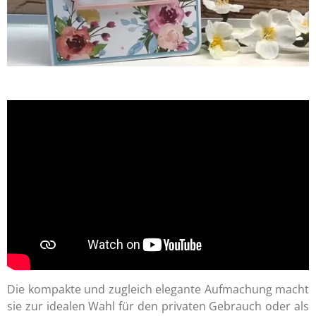
Die kompakte und zugleich elegante Aufmachung macht
sie zur idealen Wahl für den privaten Gebrauch oder als