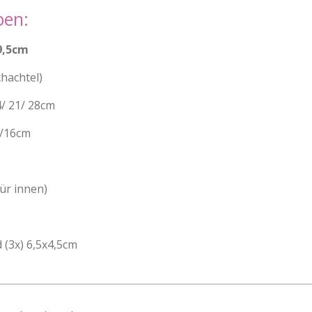
ben:
9,5cm
hachtel)
4/ 21/ 28cm
0/16cm
ür innen)
 (3x) 6,5x4,5cm