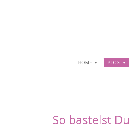
Zum
Hauptinhalt
springen
HOME
BLOG
So bastelst D