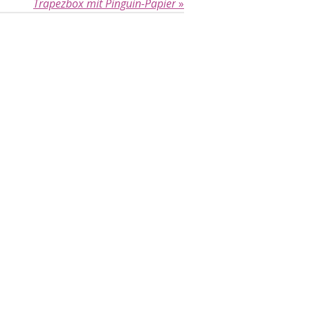
Trapezbox mit Pinguin-Papier
»