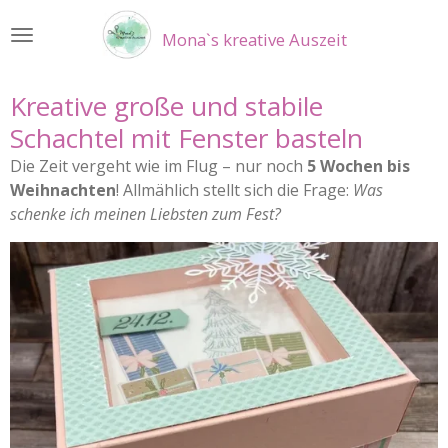
Zum
Mona`s kreative Auszeit
Hauptinhalt
springen
Kreative große und stabile
Schachtel mit Fenster basteln
Die Zeit vergeht wie im Flug – nur noch
5 Wochen bis
Weihnachten
! Allmählich stellt sich die Frage:
Was
schenke ich meinen Liebsten zum Fest?